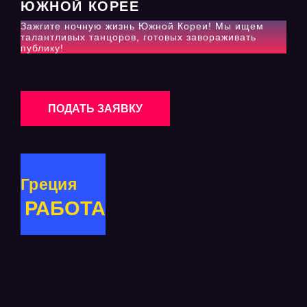
ЮЖНОЙ КОРЕЕ
Зажгите ночную жизнь Южной Кореи! Мы ищем
талантливых танцоров, готовых завораживать
публику!
ПОДАТЬ ЗАЯВКУ
Греция
РАБОТА