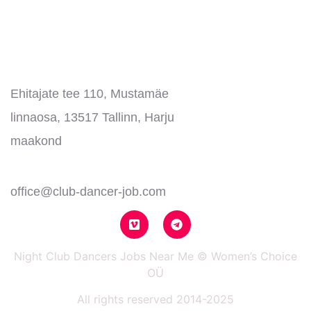
CONTACT US
Address:
Ehitajate tee 110, Mustamäe
linnaosa, 13517 Tallinn, Harju
maakond
Email:
office@club-dancer-job.com
Night Club Dancers Jobs Near Me © Women’s Choice
OÜ
All rights reserved 2014-2025