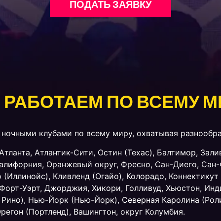
ПОДАТЬ ЗАЯВКУ
 РАБОТАЕМ ПО ВСЕМУ М
ночными клубами по всему миру, охватывая разнообра
Атланта, Атлантик-Сити, Остин (Техас), Балтимор, Зали
лифорния, Оранжевый округ, Фресно, Сан-Диего, Сан-
 (Иллинойс), Кливленд (Огайо), Колорадо, Коннектикут 
Форт-Уэрт, Джорджия, Хикори, Голливуд, Хьюстон, Инд
 Рино), Нью-Йорк (Нью-Йорк), Северная Каролина (Рол
Орегон (Портленд), Вашингтон, округ Колумбия.