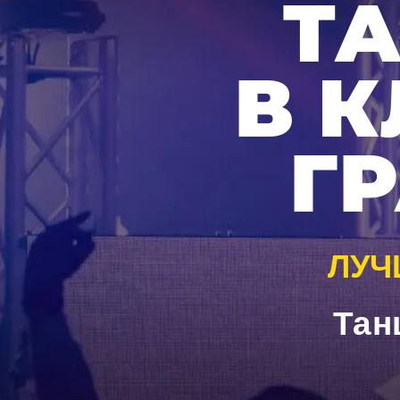
Т
В К
Г
ЛУЧ
Тан