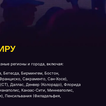
ИРУ
зные регионы и города, включая:
в, Бетесда, Бирмингем, Бостон,
Франциско, Сакраменто, Сан-Хосе),
(CT), Даллас, Денвер (Колорадо), Флорида
ианаполис, Канзас-Сити, Миннеаполис,
и), Пенсильвания (Филадельфия,