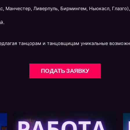
с, Манчестер, Ливерпуль, Бирмингем, Ньюкасл, Глазго),
й.
редлагая танцорам и танцовщицам уникальные возможно
ПОДАТЬ ЗАЯВКУ