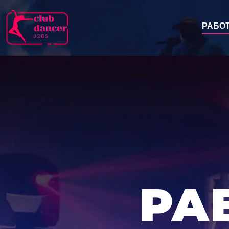
РАБО
РА