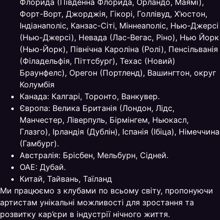
Флорида (Південна Флорида, Орландо, Маямі),
Форт-Ворт, Джорджія, Гікорі, Голлівуд, Х’юстон,
Індіанаполіс, Канзас-Сіті, Міннеаполіс, Нью-Джерсі
(Нью-Джерсі), Невада (Лас-Вегас, Ріно), Нью Йорк
(Нью-Йорк), Північна Кароліна (Ролі), Пенсільванія
(Філадельфія, Піттсбург), Техас (Новий)
Браунфелс), Орегон (Портленд), Вашингтон, округ
Колумбія
Канада: Калгарі, Торонто, Ванкувер.
Європа: Велика Британія (Лондон, Лідс,
Манчестер, Ліверпуль, Бірмінгем, Ньюкасл,
Глазго), Ірландія (Дублін), Іспанія (Ібіца), Німеччина
(Гамбург).
Австралія: Брісбен, Мельбурн, Сідней.
ОАЕ: Дубай.
Китай, Тайвань, Таїланд
Ми працюємо з клубами по всьому світу, пропонуючи
артистам унікальні можливості для зростання та
розвитку кар’єри в індустрії нічного життя.