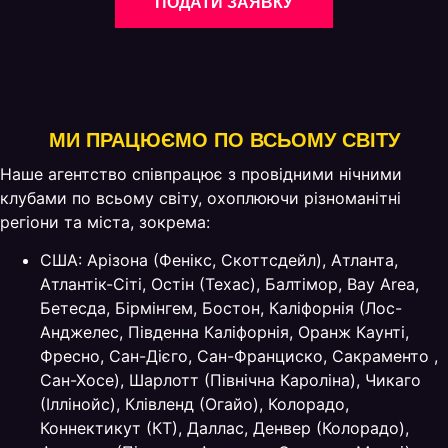
ПОДАТИ ЗАЯВКУ
МИ ПРАЦЮЄМО ПО ВСЬОМУ СВІТУ
Наше агентство співпрацює з провідними нічними
клубами по всьому світу, охоплюючи різноманітні
регіони та міста, зокрема:
США: Арізона (Фенікс, Скоттсдейл), Атланта,
Атлантік-Сіті, Остін (Техас), Балтімор, Bay Area,
Бетесда, Бірмінгем, Бостон, Каліфорнія (Лос-
Анджелес, Південна Каліфорнія, Оранж Каунті,
Фресно, Сан-Дієго, Сан-Франциско, Сакраменто ,
Сан-Хосе), Шарлотт (Північна Кароліна), Чикаго
(Іллінойс), Клівленд (Огайо), Колорадо,
Коннектикут (КТ), Даллас, Денвер (Колорадо),