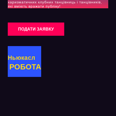
харизматичних клубних танцівниць і танцівників,
які вміють вражати публіку!
ПОДАТИ ЗАЯВКУ
Ньюкасл
РОБОТА