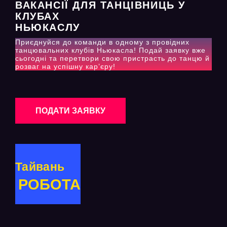
ВАКАНСІЇ ДЛЯ ТАНЦІВНИЦЬ У
КЛУБАХ
НЬЮКАСЛУ
Приєднуйся до команди в одному з провідних
танцювальних клубів Ньюкасла! Подай заявку вже
сьогодні та перетвори свою пристрасть до танцю й
розваг на успішну кар’єру!
ПОДАТИ ЗАЯВКУ
Тайвань
РОБОТА