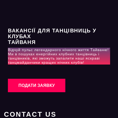
ВАКАНСІЇ ДЛЯ ТАНЦІВНИЦЬ У
КЛУБАХ
ТАЙВАНЯ
Відчуй пульс легендарного нічного життя Тайваню!
Ми в пошуках енергійних клубних танцівниць і
танцівників, які зможуть запалити наші яскраві
танцмайданчики кращих нічних клубів!
ПОДАТИ ЗАЯВКУ
CONTACT US