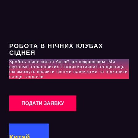
РОБОТА В НІЧНИХ КЛУБАХ
СІДНЕЯ
Зробіть нічне життя Англії ще яскравішим! Ми
шукаємо талановитих і харизматичних танцівниць,
які зможуть вразити своїми навичками та підкорити
серця глядачів!
ПОДАТИ ЗАЯВКУ
Китай