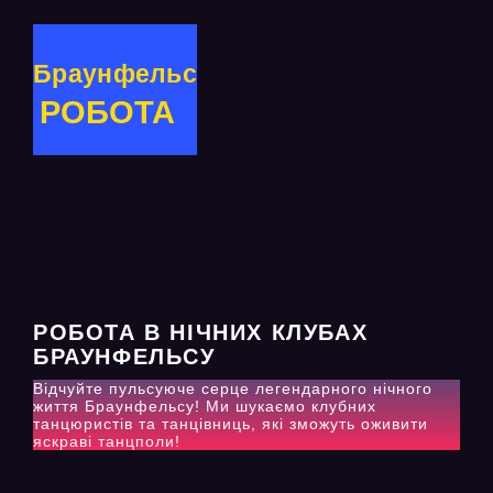
Браунфельс
РОБОТА
РОБОТА В НІЧНИХ КЛУБАХ
БРАУНФЕЛЬСУ
Відчуйте пульсуюче серце легендарного нічного
життя Браунфельсу! Ми шукаємо клубних
танцюристів та танцівниць, які зможуть оживити
яскраві танцполи!