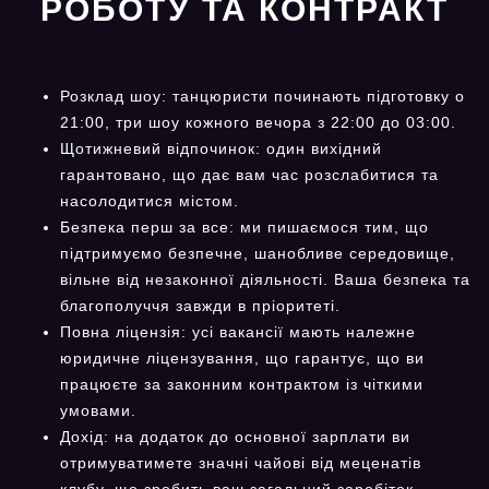
РОБОТУ ТА КОНТРАКТ
Розклад шоу: танцюристи починають підготовку о
21:00, три шоу кожного вечора з 22:00 до 03:00.
Щотижневий відпочинок: один вихідний
гарантовано, що дає вам час розслабитися та
насолодитися містом.
Безпека перш за все: ми пишаємося тим, що
підтримуємо безпечне, шанобливе середовище,
вільне від незаконної діяльності. Ваша безпека та
благополуччя завжди в пріоритеті.
Повна ліцензія: усі вакансії мають належне
юридичне ліцензування, що гарантує, що ви
працюєте за законним контрактом із чіткими
умовами.
Дохід: на додаток до основної зарплати ви
отримуватимете значні чайові від меценатів
клубу, що зробить ваш загальний заробіток