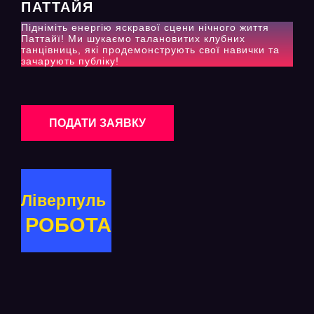
ПАТТАЙЯ
Підніміть енергію яскравої сцени нічного життя
Паттайї! Ми шукаємо талановитих клубних
танцівниць, які продемонструють свої навички та
зачарують публіку!
ПОДАТИ ЗАЯВКУ
Ліверпуль
РОБОТА