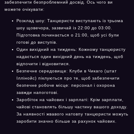
забезпечити безпроблемний досвід. Ось чого ви
можете очікувати:
Розклад шоу: Танцюристи виступають із трьома
шоу щовечора, зазвичай із 22:00 до 03:00.
Підготовка починається о 21:00, щоб усі були
готові до виступів.
Один вихідний на тиждень: Кожному танцюристу
надається один вихідний день на тиждень, щоб
відпочити і відновитися.
Безпечне середовище: Клуби в Чикаго (штат
Іллінойс) піклуються про те, щоб забезпечити
безпечне робоче місце: персонал і охорона
завжди напоготові.
Заробіток на чайових і зарплаті: Крім зарплати,
чайові становлять більшу частину вашого доходу.
За наявності жвавого натовпу танцюристи можуть
заробити значно більше за рахунок чайових.