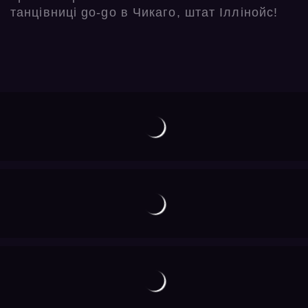
танцівниці go-go в Чикаго, штат Іллінойс!