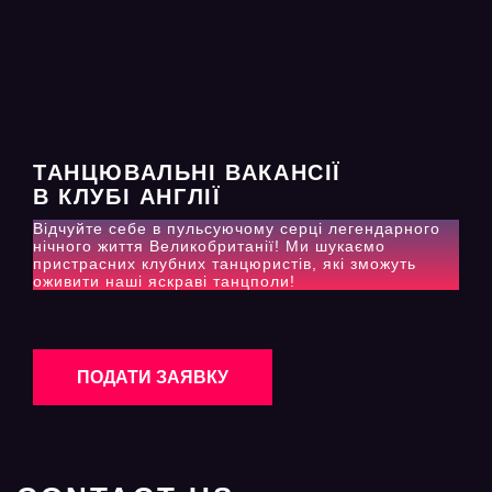
ТАНЦЮВАЛЬНІ ВАКАНСІЇ
В КЛУБІ АНГЛІЇ
Відчуйте себе в пульсуючому серці легендарного
нічного життя Великобританії! Ми шукаємо
пристрасних клубних танцюристів, які зможуть
оживити наші яскраві танцполи!
ПОДАТИ ЗАЯВКУ