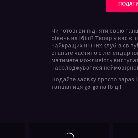
ПОДАТИ
Чи готові ви підняти свою тан
рівень на Ібіці? Тепер у вас є
найкращих нічних клубів світу!
станьте частиною легендарного
матимете можливість виступати
насолоджуватися неймовірною
Подайте заявку просто зараз і
танцівниця go-go на Ібіці!