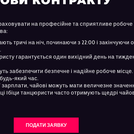
ОВИ КОНТРАКТУ
раховувати на професійне та сприятливе робоче
ва:
ь тричі на ніч, починаючи з 22:00 і закінчуючи о
.
исту гарантується один вихідний день на тижден
уть забезпечити безпечне і надійне робоче місце
будь-який час.
ої зарплати, чайові можуть мати величезне значе
ці Ібіци танцюристи часто отримують щедрі чайов
ПОДАТИ ЗАЯВКУ