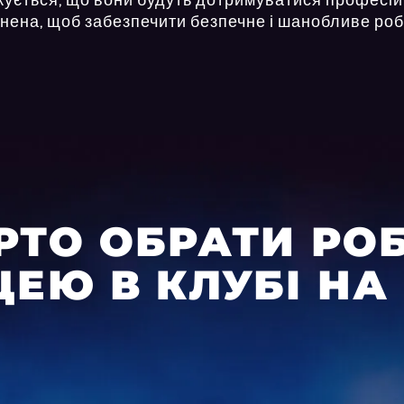
онена, щоб забезпечити безпечне і шанобливе ро
РТО ОБРАТИ РО
ЕЮ В КЛУБІ НА 