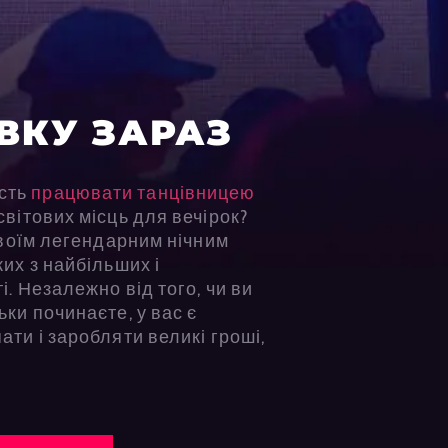
ВКУ ЗАРАЗ
сть
працювати танцівницею
вітових місць для вечірок?
 своїм легендарним нічним
ких з найбільших і
і. Незалежно від того, чи ви
ьки починаєте, у вас є
ати і заробляти великі гроші,