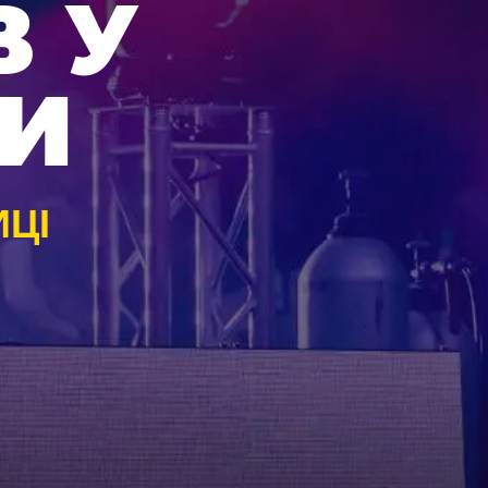
 У
ЦИ
ИЦІ