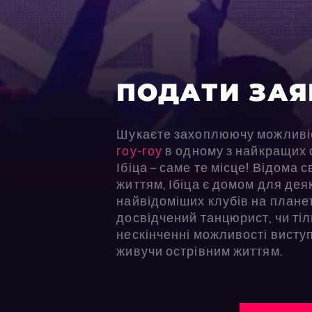
ПОДАТИ ЗАЯ
Шукаєте захоплюючу можливі
гоу-гоу
в одному з найкращих с
Ібіца – саме те місце! Відома
життям, Ібіца є домом для дея
найвідоміших клубів на планет
досвідчений танцюрист, чи тіл
нескінченні можливості виступ
живучи острівним життям.