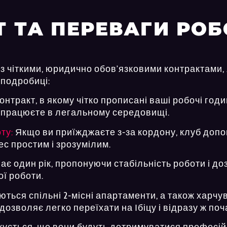
Т ТА ПЕРЕВАГИ РО
ся з чіткими, юридично обов’язковими контрактами,
 подробиці:
нтракт, в якому чітко прописані ваші робочі годи
ви працюєте в легальному середовищі.
ту:
Якщо ви приїжджаєте з-за кордону, клуб доп
ес простим і зрозумілим.
ває один рік, пропонуючи стабільність роботи і 
ої роботи.
ься спільні 2-місні апартаменти, а також харчу
дозволяє легко переїхати на Ібіцу і відразу ж поч
ікується, що вони будуть дотримуватися професій