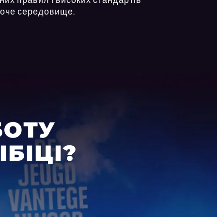
боче середовище.
БОТУ
ІБІЦІ?