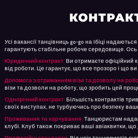
КОНТРАК
Усі вакансії танцівниць go-go на Ібіці надають
гарантують стабільне робоче середовище. Ось
Юридичний контракт:
Ви отримаєте офіційний ко
від роботи. Це гарантує, що все прозоро і що 
Допомога з отриманням візи та дозволу на робо
візи та дозволи на роботу, що зробить цей проц
Однорічний контракт:
Більшість контрактів три
своїх виступах, не турбуючись про безпеку ваш
Проживання та харчування:
Танцюристам надают
клубі. Клуб також покриває ваші авіаквитки, що 
Професійні стандарти:
Від усіх танцюристів оч