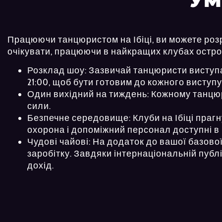
УМ
Працюючи танцюристом на Ібіці, ви можете роз
очікувати, працюючи в найкращих клубах остро
Розклад шоу: Зазвичай танцюристи виступают
21:00, щоб бути готовим до кожного виступу
Один вихідний на тиждень: Кожному танцюр
сили.
Безпечне середовище: Клуби на Ібіці прагн
охорона і допоміжний персонал доступні в 
Чудові чайові: На додаток до вашої базов
заробітку. Завдяки інтернаціональній публі
дохід.